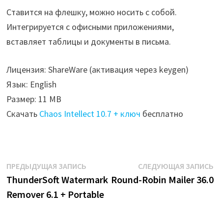
Ставится на флешку, можно носить с собой.
Интегрируется с офисными приложениями,
вставляет таблицы и документы в письма.
Лицензия: ShareWare (активация через keygen)
Язык: English
Размер: 11 MB
Скачать
Chaos Intellect 10.7 + ключ
бесплатно
Навигация
Предыдущая
С
ПРЕДЫДУЩАЯ ЗАПИСЬ
СЛЕДУЮЩАЯ ЗАПИСЬ
запись:
з
ThunderSoft Watermark
Round-Robin Mailer 36.0
по
Remover 6.1 + Portable
записям