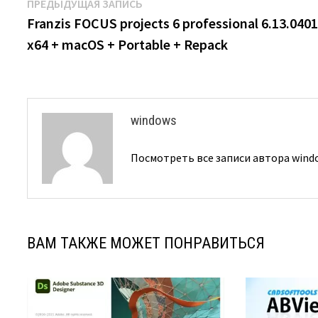
Навигация
Предыдущая
ПРЕДЫДУЩАЯ ЗАПИСЬ
запись:
Franzis FOCUS projects 6 professional 6.13.0401
по
x64 + macOS + Portable + Repack
записям
windows
Посмотреть все записи автора win
ВАМ ТАКЖЕ МОЖЕТ ПОНРАВИТЬСЯ