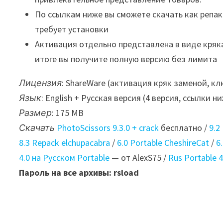
По ссылкам ниже вы сможете скачать как репак
требует установки
Активация отдельно представлена в виде кряка
итоге вы получите полную версию без лимита
Лицензия
: ShareWare (активация кряк заменой, кл
Язык
: English + Русская версия (4 версия, ссылки н
Размер
: 175 MB
Скачать
PhotoScissors 9.3.0 + crack
бесплатно /
9.2
8.3 Repack elchupacabra
/
6.0 Portable CheshireCat
/
6
4.0 на Русском Portable
— от AlexS75 /
Rus Portable 4
Пароль на все архивы: rsload