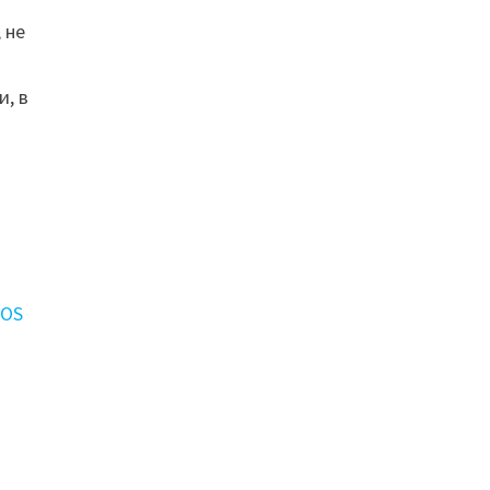
 не
и, в
cOS