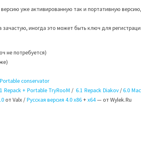
 версию уже активированную так и портативную версию,
 зачастую, иногда это может быть ключ для регистраци
юч не потребуется)
иже)
 Portable conservator
.1 Repack + Portable TryRooM
/
6.1 Repack Diakov
/
6.0 Ma
.0
от Valx /
Русская версия 4.0 x86
+
x64
— от Wylek.Ru