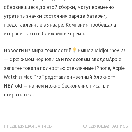
обновившиеся до этой сборки, могут временно
утратить значки состояния заряда батареи,
представленные в январе. Компания пообещала
исправить это в ближайшее время.
Новости из мира технологий
Вышла Midjourney V7
— с режимом черновика и голосовым вводомApple
запатентовала полностью стеклянные iPhone, Apple
Watch и Mac ProПредставлен «вечный блокнот»
HEYfold — на нём можно бесконечно писать и
стирать текст
Навигация
Предыдущая
С
ПРЕДЫДУЩАЯ ЗАПИСЬ
СЛЕДУЮЩАЯ ЗАПИСЬ