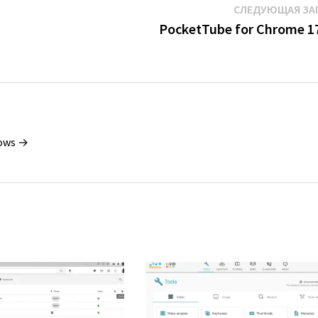
СЛЕДУЮЩАЯ ЗА
PocketTube for Chrome 17
dows →