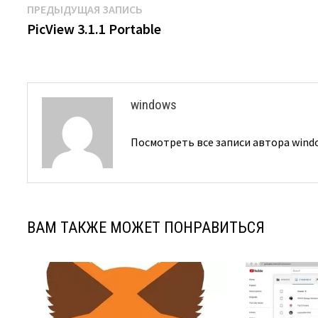
Навигация
Предыдущая
ПРЕДЫДУЩАЯ ЗАПИСЬ
запись:
PicView 3.1.1 Portable
по
записям
windows
Посмотреть все записи автора win
ВАМ ТАКЖЕ МОЖЕТ ПОНРАВИТЬСЯ