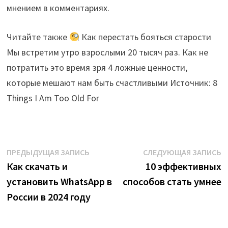
мнением в комментариях.
Читайте также
Как перестать бояться старости
Мы встретим утро взрослыми 20 тысяч раз. Как не
потратить это время зря 4 ложные ценности,
которые мешают нам быть счастливыми Источник: 8
Things I Am Too Old For
Навигация
Предыдущая
С
ПРЕДЫДУЩАЯ ЗАПИСЬ
СЛЕДУЮЩАЯ ЗАПИСЬ
запись:
з
Как скачать и
10 эффективных
по
установить WhatsApp в
способов стать умнее
записям
России в 2024 году