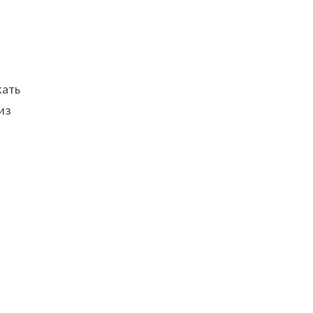
кать
из