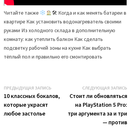
Читайте также
🛠 Когда и как менять батареи в
квартире Как установить водонагреватель своими
руками Из холодного склада в дополнительную
комнату: как утеплить балкон Как сделать
подсветку рабочей зоны на кухне Как выбрать
тёплый пол и правильно его смонтировать
Навигация
Предыдущая
С
ПРЕДЫДУЩАЯ ЗАПИСЬ
СЛЕДУЮЩАЯ ЗАПИСЬ
запись:
з
10 классных бокалов,
Стоит ли обновляться
по
которые украсят
на PlayStation 5 Pro:
записям
любое застолье
три аргумента за и три
— против