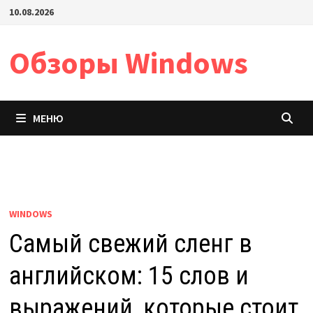
Перейти
10.08.2026
к
содержимому
Обзоры Windows
МЕНЮ
WINDOWS
Самый свежий сленг в
английском: 15 слов и
выражений, которые стоит