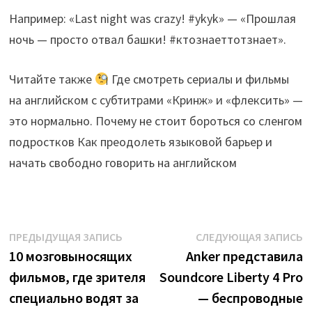
Например: «Last night was crazy! #ykyk» — «Прошлая
ночь — просто отвал башки! #ктознаеттотзнает».
Читайте также
Где смотреть сериалы и фильмы
на английском с субтитрами «Кринж» и «флексить» —
это нормально. Почему не стоит бороться со сленгом
подростков Как преодолеть языковой барьер и
начать свободно говорить на английском
Навигация
Предыдущая
С
ПРЕДЫДУЩАЯ ЗАПИСЬ
СЛЕДУЮЩАЯ ЗАПИСЬ
запись:
з
10 мозговыносящих
Anker представила
по
фильмов, где зрителя
Soundcore Liberty 4 Pro
записям
специально водят за
— беспроводные