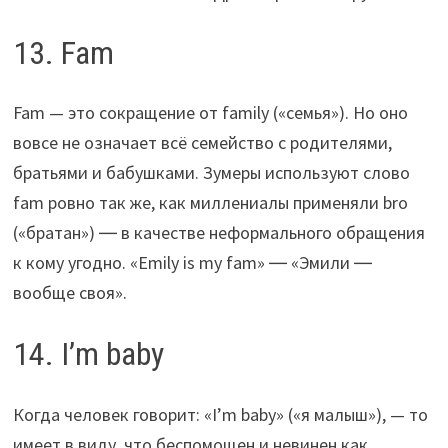
13. Fam
Fam — это сокращение от family («семья»). Но оно
вовсе не означает всё семейство с родителями,
братьями и бабушками. Зумеры используют слово
fam ровно так же, как миллениалы применяли bro
(«братан») ― в качестве неформального обращения
к кому угодно. «Emily is my fam» ― «Эмили ―
вообще своя».
14. I’m baby
Когда человек говорит: «I’m baby» («я малыш»), — то
имеет в виду, что беспомощен и невинен как