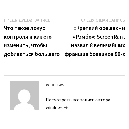
Навигация
Предыдущая
С
ПРЕДЫДУЩАЯ ЗАПИСЬ
СЛЕДУЮЩАЯ ЗАПИСЬ
запись:
з
Что такое локус
«Крепкий орешек» и
по
контроля и как его
«Рэмбо»: ScreenRant
записям
изменить, чтобы
назвал 8 величайших
добиваться большего
франшиз боевиков 80-х
windows
Посмотреть все записи автора
windows →