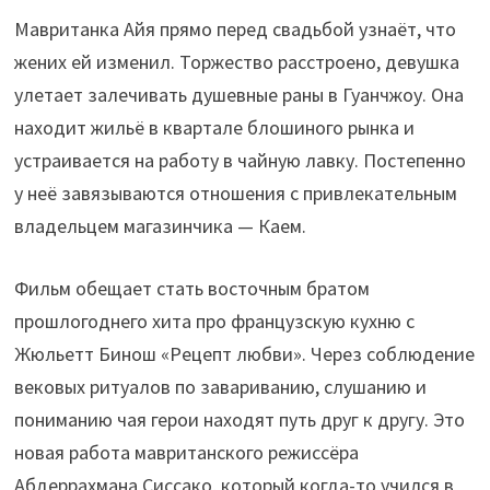
Мавританка Айя прямо перед свадьбой узнаёт, что
жених ей изменил. Торжество расстроено, девушка
улетает залечивать душевные раны в Гуанчжоу. Она
находит жильё в квартале блошиного рынка и
устраивается на работу в чайную лавку. Постепенно
у неё завязываются отношения с привлекательным
владельцем магазинчика — Каем.
Фильм обещает стать восточным братом
прошлогоднего хита про французскую кухню с
Жюльетт Бинош «Рецепт любви». Через соблюдение
вековых ритуалов по завариванию, слушанию и
пониманию чая герои находят путь друг к другу. Это
новая работа мавританского режиссёра
Абдеррахмана Сиссако, который когда-то учился в