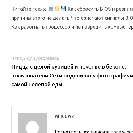
Читайте также
Как сбросить BIOS и реаним
причины этого не делать Что означают сигналы BI
Как разогнать процессор и не навредить компьюте
Навигация
Предыдущая
ПРЕДЫДУЩАЯ ЗАПИСЬ
запись:
Пицца с целой курицей и печенье в беконе:
по
пользователи Сети поделились фотография
записям
самой нелепой еды
windows
Посмотреть все записи автора win