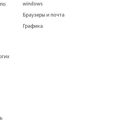
windows
 по
Браузеры и почта
Графика
огих
ь