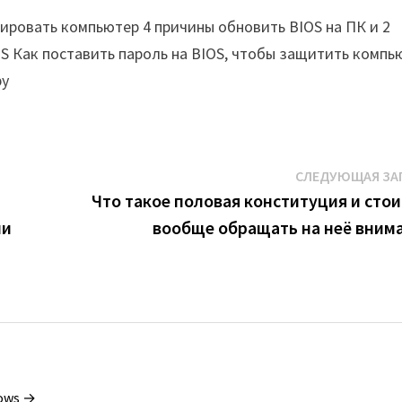
ировать компьютер 4 причины обновить BIOS на ПК и 2
OS Как поставить пароль на BIOS, чтобы защитить компь
ру
СЛЕДУЮЩАЯ ЗА
Что такое половая конституция и стои
ми
вообще обращать на неё вним
dows →