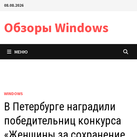
Перейти
08.08.2026
к
содержимому
Обзоры Windows
МЕНЮ
WINDOWS
В Петербурге наградили
победительниц конкурса
«Женщины за сохранение