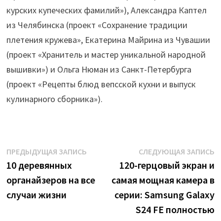
курских купеческих фамилий»), Александра Каптел
из Челябинска (проект «Сохранение традиции
плетения кружева», Екатерина Майрина из Чувашии
(проект «Хранитель и мастер уникальной народной
вышивки») и Ольга Нюман из Санкт-Петербурга
(проект «Рецепты блюд вепсской кухни и выпуск
кулинарного сборника»).
Навигация
Предыдущая
С
ПРЕДЫДУЩАЯ ЗАПИСЬ
СЛЕДУЮЩАЯ ЗАПИСЬ
запись:
з
10 деревянных
120-герцовый экран и
по
органайзеров на все
самая мощная камера в
записям
случаи жизни
серии: Samsung Galaxy
S24 FE полностью