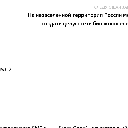
СЛЕДУЮЩАЯ ЗА
На незаселённой территории России м
создать целую сеть биоэкопосел
dows →