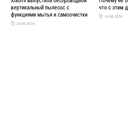
Xiaomi выпустила беспроводной
Почему не 
вертикальный пылесос с
что с этим 
функциями мытья и самоочистки
24.08.2024
16.09.2024