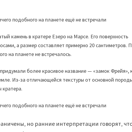
тый камень в кратере Езеро на Марсе. Его поверхность
сами, а размер составляет примерно 20 сантиметров. 
го на планете не встречалось.
о придумали более красивое название — «замок Фрейя», 
емле. Из-за отличающейся текстуры от основной пород
ы кратера.
раничены, но ранние интерпретации говорят, чт