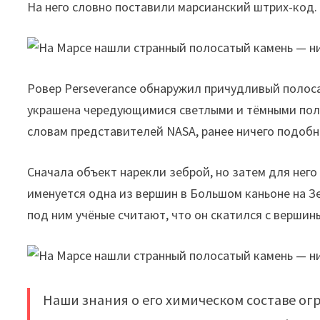
На него словно поставили марсианский штрих-код.
Ровер Perseverance обнаружил причудливый полоса
украшена чередующимися светлыми и тёмными поло
словам представителей NASA, ранее ничего подобно
Сначала объект нарекли зеброй, но затем для нег
именуется одна из вершин в Большом каньоне на З
под ним учёные считают, что он скатился с вершин
Наши знания о его химическом составе ог