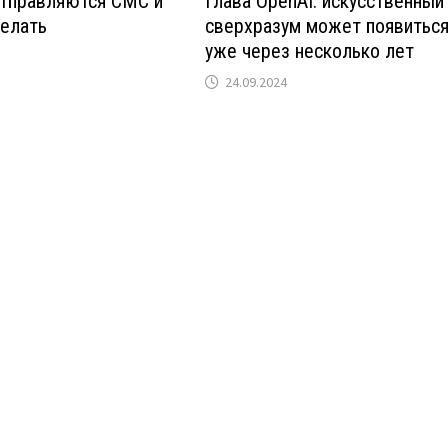
отправляются СМС и
Глава OpenAI: искусственный
делать
сверхразум может появитьс
уже через несколько лет
24.09.2024