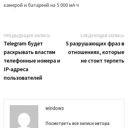
камерой и батареей на 5 000 мА·ч
Навигация
Предыдущая
С
ПРЕДЫДУЩАЯ ЗАПИСЬ
СЛЕДУЮЩАЯ ЗАПИСЬ
запись:
з
Telegram будет
5 разрушающих фраз в
по
раскрывать властям
отношениях, которые
записям
телефонные номера и
не стоит терпеть
IP-адреса
пользователей
windows
Посмотреть все записи автора