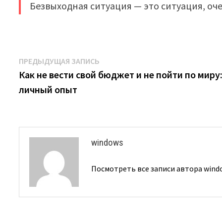
Безвыходная ситуация — это ситуация, оч
Навигация
Предыдущая
ПРЕДЫДУЩАЯ ЗАПИСЬ
запись:
Как не вести свой бюджет и не пойти по миру
по
личный опыт
записям
windows
Посмотреть все записи автора win