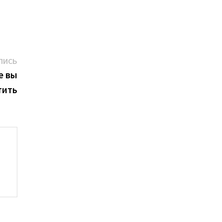
Следующая
ПИСЬ
запись:
е вы
тить