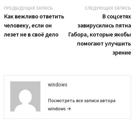
Навигация
Предыдущая
С
ПРЕДЫДУЩАЯ ЗАПИСЬ
СЛЕДУЮЩАЯ ЗАПИСЬ
запись:
з
Как вежливо ответить
В соцсетях
по
человеку, если он
завирусились пятна
записям
лезет не в своё дело
Габора, которые якобы
помогают улучшить
зрение
windows
Посмотреть все записи автора
windows →