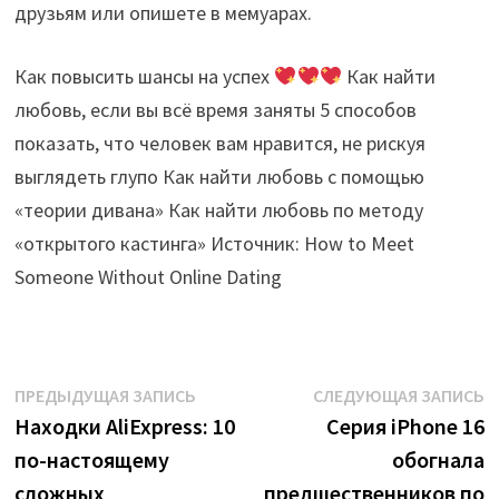
друзьям или опишете в мемуарах.
Как повысить шансы на успех
Как найти
любовь, если вы всё время заняты 5 способов
показать, что человек вам нравится, не рискуя
выглядеть глупо Как найти любовь с помощью
«теории дивана» Как найти любовь по методу
«открытого кастинга» Источник: How to Meet
Someone Without Online Dating
Навигация
Предыдущая
С
ПРЕДЫДУЩАЯ ЗАПИСЬ
СЛЕДУЮЩАЯ ЗАПИСЬ
запись:
з
Находки AliExpress: 10
Серия iPhone 16
по
по-настоящему
обогнала
записям
сложных
предшественников по