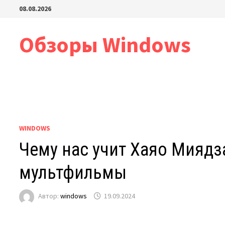
Перейти
08.08.2026
к
содержимому
Обзоры Windows
WINDOWS
Чему нас учит Хаяо Миядз
мультфильмы
Автор:
windows
19.09.2024