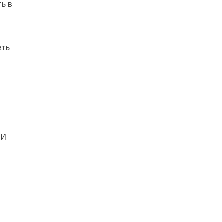
ь в
еть
 И