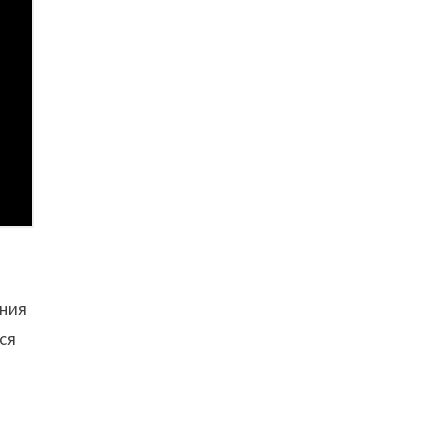
яния
ся