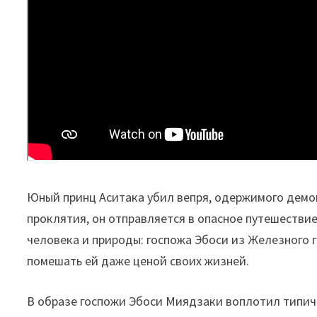
Юный принц Аситака убил вепря, одержимого демон
проклятия, он отправляется в опасное путешестви
человека и природы: госпожа Эбоси из Железного 
помешать ей даже ценой своих жизней.
В образе госпожи Эбоси Миядзаки воплотил типич