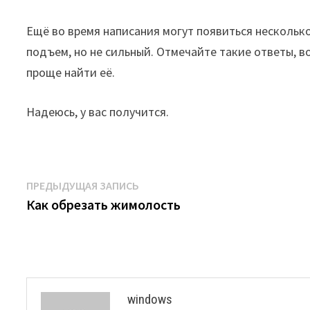
Ещё во время написания могут появиться нескольк
подъем, но не сильный. Отмечайте такие ответы, в
проще найти её.
Надеюсь, у вас получится.
Навигация
Предыдущая
ПРЕДЫДУЩАЯ ЗАПИСЬ
запись:
Как обрезать жимолость
по
записям
windows