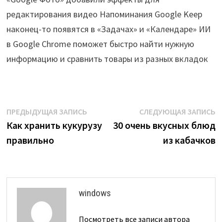
редактирования видео Напоминания Google Keep
наконец-то появятся в «Задачах» и «Календаре» ИИ
в Google Chrome поможет быстро найти нужную
информацию и сравнить товары из разных вкладок
Навигация
Предыдущая
С
ПРЕДЫДУЩАЯ ЗАПИСЬ
СЛЕДУЮЩАЯ ЗАПИСЬ
запись:
з
Как хранить кукурузу
30 очень вкусных блюд
по
правильно
из кабачков
записям
windows
Посмотреть все записи автора