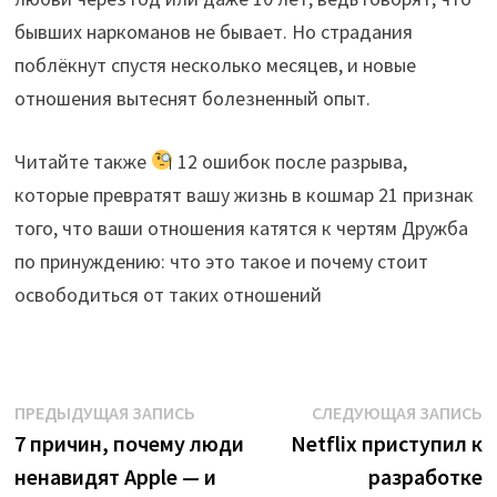
бывших наркоманов не бывает. Но страдания
поблёкнут спустя несколько месяцев, и новые
отношения вытеснят болезненный опыт.
Читайте также
12 ошибок после разрыва,
которые превратят вашу жизнь в кошмар 21 признак
того, что ваши отношения катятся к чертям Дружба
по принуждению: что это такое и почему стоит
освободиться от таких отношений
Навигация
Предыдущая
С
ПРЕДЫДУЩАЯ ЗАПИСЬ
СЛЕДУЮЩАЯ ЗАПИСЬ
запись:
з
7 причин, почему люди
Netflix приступил к
по
ненавидят Apple — и
разработке