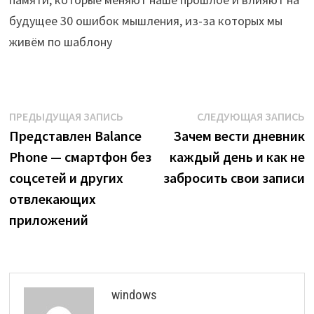
будущее 30 ошибок мышления, из-за которых мы
живём по шаблону
Навигация
Предыдущая
С
ПРЕДЫДУЩАЯ ЗАПИСЬ
СЛЕДУЮЩАЯ ЗАПИСЬ
запись:
з
Представлен Balance
Зачем вести дневник
по
Phone — смартфон без
каждый день и как не
записям
соцсетей и других
забросить свои записи
отвлекающих
приложений
windows