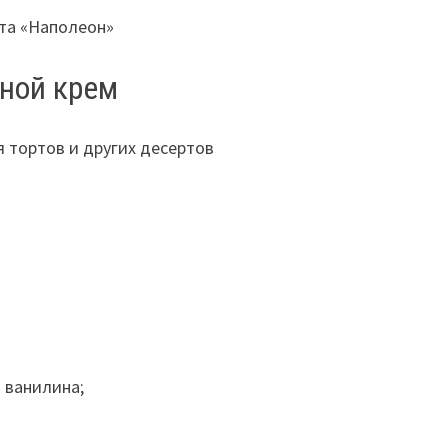
та «Наполеон»
ной крем
 ванилина;