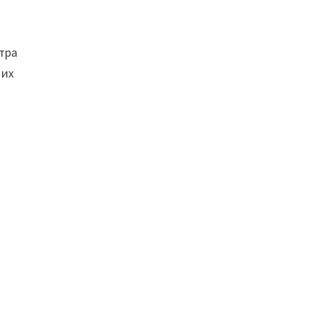
тра
 их
и