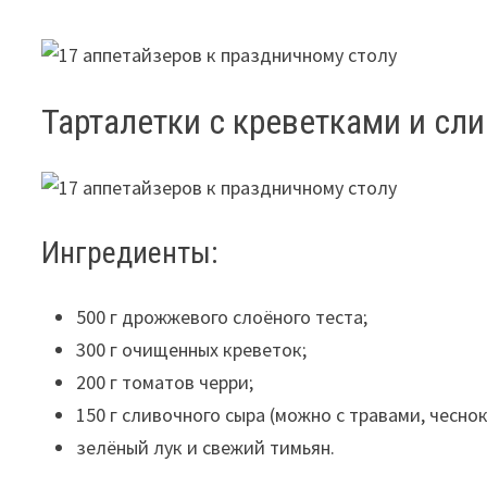
Тарталетки с креветками и с
Ингредиенты:
500 г дрожжевого слоёного теста;
300 г очищенных креветок;
200 г томатов черри;
150 г сливочного сыра (можно с травами, чесн
зелёный лук и свежий тимьян.