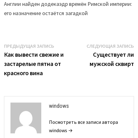
Англии найден додекаэдр времён Римской империи:
его назначение остаётся загадкой
Навигация
Предыдущая
С
ПРЕДЫДУЩАЯ ЗАПИСЬ
СЛЕДУЮЩАЯ ЗАПИСЬ
запись:
з
Как вывести свежие и
Существует ли
по
застарелые пятна от
мужской сквирт
записям
красного вина
windows
Посмотреть все записи автора
windows →