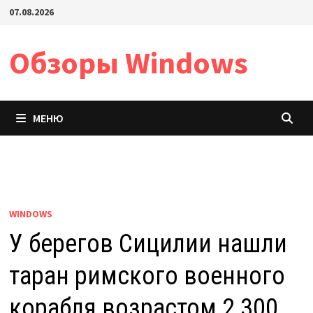
Перейти
07.08.2026
к
содержимому
Обзоры Windows
МЕНЮ
WINDOWS
У берегов Сицилии нашли
таран римского военного
корабля возрастом 2 300