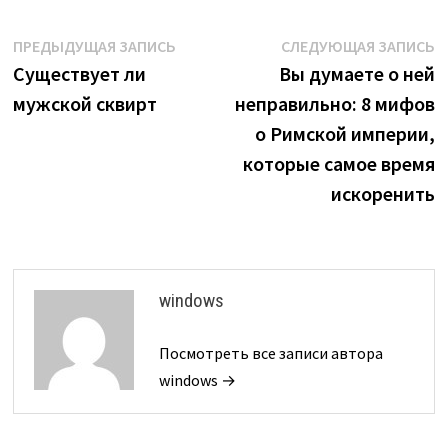
Навигация
Предыдущая
С
ПРЕДЫДУЩАЯ ЗАПИСЬ
СЛЕДУЮЩАЯ ЗАПИСЬ
запись:
з
Существует ли
Вы думаете о ней
по
мужской сквирт
неправильно: 8 мифов
записям
о Римской империи,
которые самое время
искоренить
windows
Посмотреть все записи автора
windows →