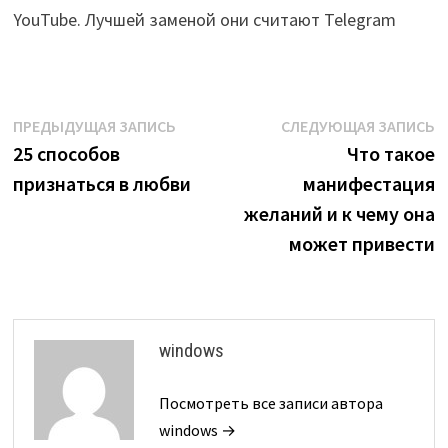
YouTube. Лучшей заменой они считают Telegram
Навигация
Предыдущая
С
ПРЕДЫДУЩАЯ ЗАПИСЬ
СЛЕДУЮЩАЯ ЗАПИСЬ
запись:
з
25 способов
Что такое
по
признаться в любви
манифестация
записям
желаний и к чему она
может привести
windows
Посмотреть все записи автора
windows →