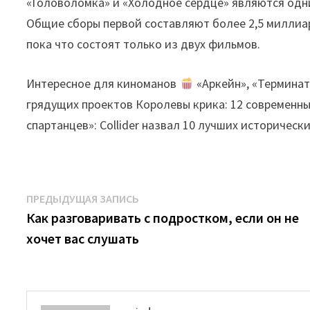
«Головоломка» и «Холодное сердце» являются одн
Общие сборы первой составляют более 2,5 миллиар
пока что состоят только из двух фильмов.
Интересное для киноманов
«Аркейн», «Терминато
грядущих проектов Королевы крика: 12 современны
спартанцев»: Collider назвал 10 лучших историчес
Навигация
Предыдущая
ПРЕДЫДУЩАЯ ЗАПИСЬ
запись:
Как разговаривать с подростком, если он не
по
хочет вас слушать
записям