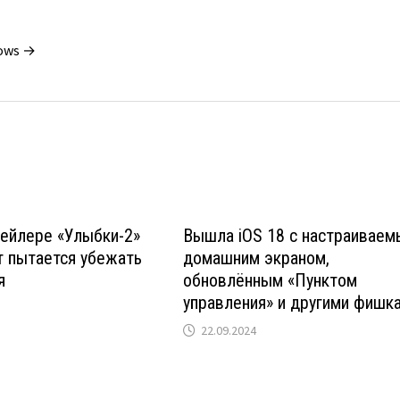
dows →
ейлере «Улыбки-2»
Вышла iOS 18 с настраивае
т пытается убежать
домашним экраном,
я
обновлённым «Пунктом
управления» и другими фишк
22.09.2024