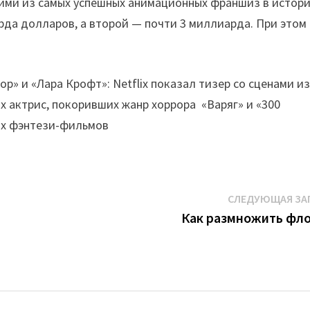
ими из самых успешных анимационных франшиз в истори
да долларов, а второй — почти 3 миллиарда. При этом
р» и «Лара Крофт»: Netflix показал тизер со сценами из
х актрис, покоривших жанр хоррора «Варяг» и «300
ких фэнтези-фильмов
СЛЕДУЮЩАЯ ЗА
Как размножить фл