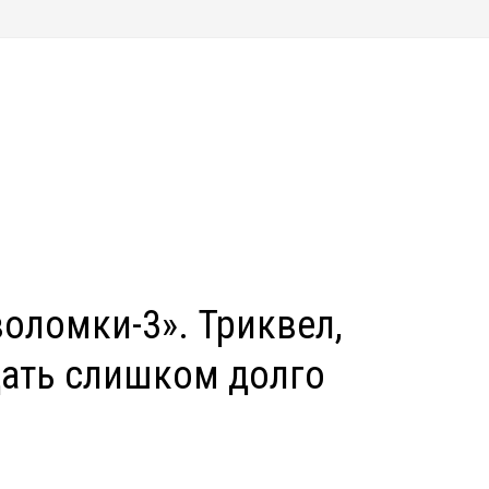
воломки-3». Триквел,
дать слишком долго