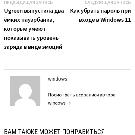
Навигация
Предыдущая
С
ПРЕДЫДУЩАЯ ЗАПИСЬ
СЛЕДУЮЩАЯ ЗАПИСЬ
запись:
з
Ugreen выпустила два
Как убрать пароль при
по
ёмких пауэрбанка,
входе в Windows 11
записям
которые умеют
показывать уровень
заряда в виде эмоций
windows
Посмотреть все записи автора
windows →
ВАМ ТАКЖЕ МОЖЕТ ПОНРАВИТЬСЯ