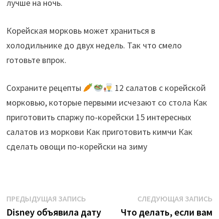
лучше на ночь.
Корейская морковь может храниться в
холодильнике до двух недель. Так что смело
готовьте впрок.
Сохраните рецепты
12 салатов с корейской
морковью, которые первыми исчезают со стола Как
приготовить спаржу по-корейски 15 интересных
салатов из моркови Как приготовить кимчи Как
сделать овощи по-корейски на зиму
Навигация
Предыдущая
С
ПРЕДЫДУЩАЯ ЗАПИСЬ
СЛЕДУЮЩАЯ ЗАПИСЬ
запись:
з
Disney объявила дату
Что делать, если вам