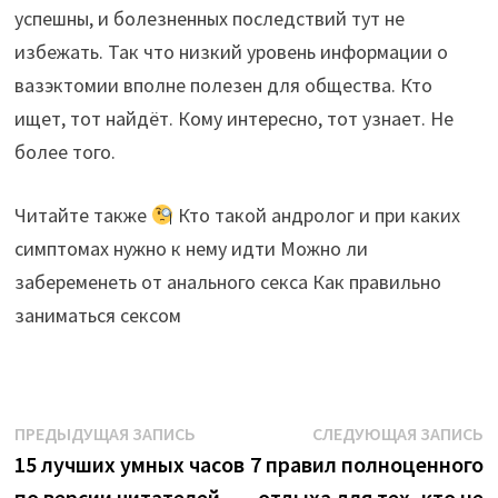
успешны, и болезненных последствий тут не
избежать. Так что низкий уровень информации о
вазэктомии вполне полезен для общества. Кто
ищет, тот найдёт. Кому интересно, тот узнает. Не
более того.
Читайте также
Кто такой андролог и при каких
симптомах нужно к нему идти Можно ли
забеременеть от анального секса Как правильно
заниматься сексом
Навигация
Предыдущая
С
ПРЕДЫДУЩАЯ ЗАПИСЬ
СЛЕДУЮЩАЯ ЗАПИСЬ
запись:
з
15 лучших умных часов
7 правил полноценного
по
по версии читателей
отдыха для тех, кто не