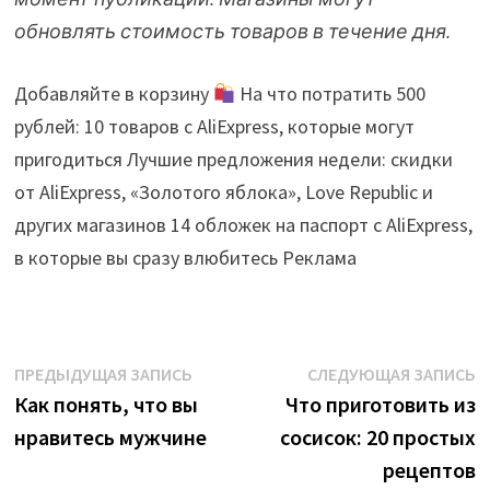
обновлять стоимость товаров в течение дня.
Добавляйте в корзину
На что потратить 500
рублей: 10 товаров с AliExpress, которые могут
пригодиться Лучшие предложения недели: скидки
от AliExpress, «Золотого яблока», Love Republic и
других магазинов 14 обложек на паспорт с AliExpress,
в которые вы сразу влюбитесь Реклама
Навигация
Предыдущая
С
ПРЕДЫДУЩАЯ ЗАПИСЬ
СЛЕДУЮЩАЯ ЗАПИСЬ
запись:
з
Как понять, что вы
Что приготовить из
по
нравитесь мужчине
сосисок: 20 простых
записям
рецептов