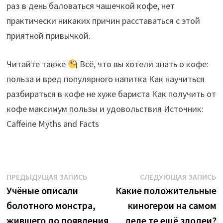
раз в день баловаться чашечкой кофе, нет
практически никаких причин расставаться с этой
приятной привычкой.
Читайте также
Всё, что вы хотели знать о кофе:
польза и вред популярного напитка Как научиться
разбираться в кофе не хуже бариста Как получить от
кофе максимум пользы и удовольствия Источник:
Caffeine Myths and Facts
Навигация
Предыдущая
С
ПРЕДЫДУЩАЯ ЗАПИСЬ
СЛЕДУЮЩАЯ ЗАПИСЬ
запись:
з
Учёные описали
Какие положительные
по
болотного монстра,
киногерои на самом
записям
жившего до появления
деле те ещё злодеи?