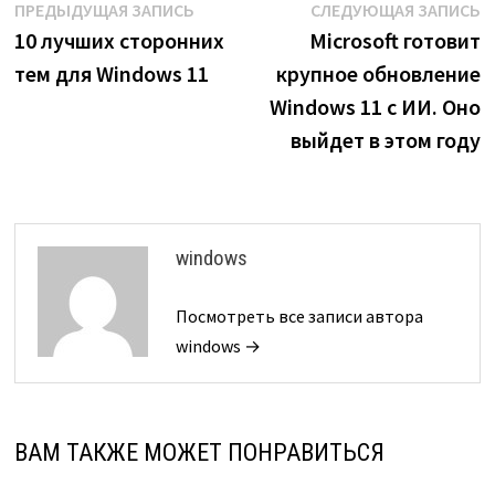
Навигация
Предыдущая
С
ПРЕДЫДУЩАЯ ЗАПИСЬ
СЛЕДУЮЩАЯ ЗАПИСЬ
запись:
з
10 лучших сторонних
Microsoft готовит
по
тем для Windows 11
крупное обновление
записям
Windows 11 с ИИ. Оно
выйдет в этом году
windows
Посмотреть все записи автора
windows →
ВАМ ТАКЖЕ МОЖЕТ ПОНРАВИТЬСЯ